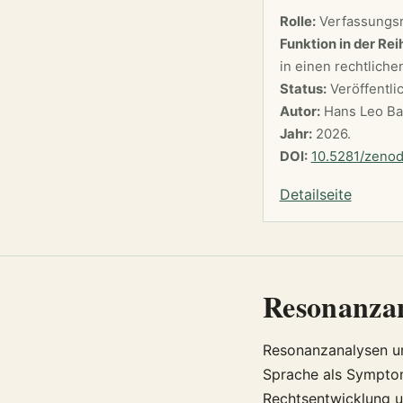
Rolle:
Verfassungsr
Funktion in der Rei
in einen rechtlich
Status:
Veröffentli
Autor:
Hans Leo Ba
Jahr:
2026.
DOI:
10.5281/zeno
Detailseite
Resonanza
Resonanzanalysen un
Sprache als Symptom
Rechtsentwicklung 