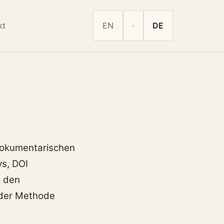
kt
EN
·
DE
dokumentarischen
s, DOI
e den
 der Methode