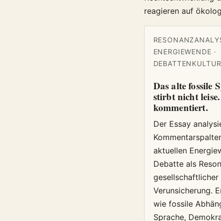
reagieren auf ökolog
RESONANZANALYS
ENERGIEWENDE ·
DEBATTENKULTUR 
Das alte fossile 
stirbt nicht leise
kommentiert.
Der Essay analysi
Kommentarspalten
aktuellen Energi
Debatte als Reso
gesellschaftlicher
Verunsicherung. Er
wie fossile Abhäng
Sprache, Demokra