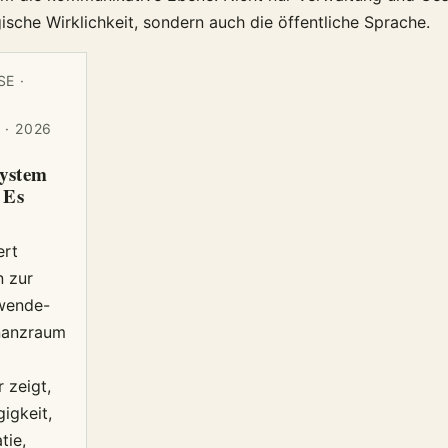
ische Wirklichkeit, sondern auch die öffentliche Sprache.
E ·
· 2026
System
. Es
ert
 zur
ewende-
nanzraum
 zeigt,
igkeit,
tie,