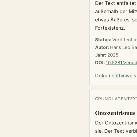
Der Text entfalte
außerhalb der Mit
etwas Äußeres, so
Fortexistenz.
Status:
Veröffentli
Autor:
Hans Leo Ba
Jahr:
2025.
DOI:
10.5281/zeno
Dokumenthinweis
GRUNDLAGENTEXT 
Ontozentrismus
Der Ontozentrismu
sie. Der Text ver