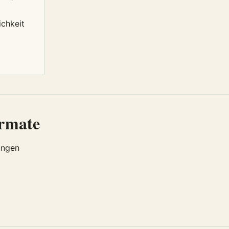
ichkeit
ormate
ungen