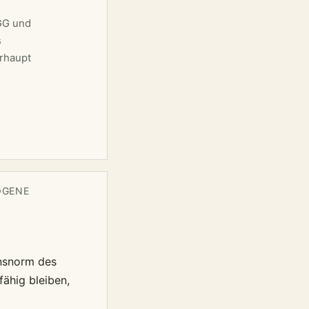
 GG und
s
rhaupt
OGENE
onsnorm des
fähig bleiben,