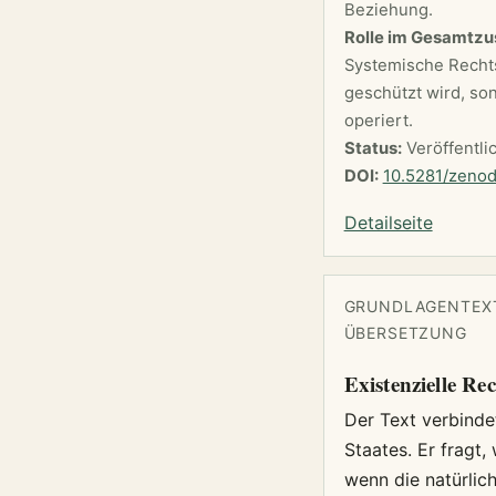
Beziehung.
Rolle im Gesamtz
Systemische Rechts
geschützt wird, so
operiert.
Status:
Veröffentli
DOI:
10.5281/zeno
Detailseite
GRUNDLAGENTEXT
ÜBERSETZUNG
Existenzielle R
Der Text verbinde
Staates. Er fragt,
wenn die natürlic