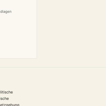
ndlagen
itische
ische
setzgebung